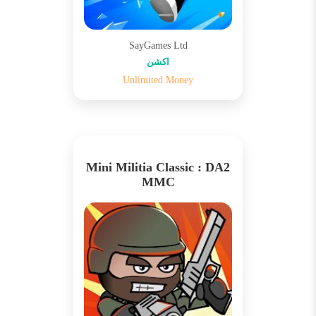
SayGames Ltd
اکشن
Unlimited Money
Mini Militia Classic : DA2
MMC