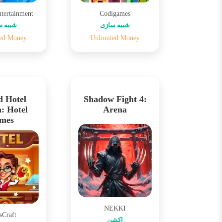
ntertainment
Codigames
شبیه سازی
شبیه س
ted Money
Unlimited Money
 Hotel
Shadow Fight 4:
: Hotel
Arena
mes
NEKKI
sCraft
اکشن