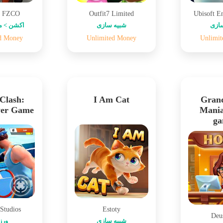
y FZCO
Outfit7 Limited
Ubisoft E
ازی
شبیه سازی
اکشن > م
d Money
Unlimited Money
Unlimi
 Clash:
I Am Cat
Grand
yer Game
Mania
ga
 Studios
Estoty
Deu
شبیه سازی
ور