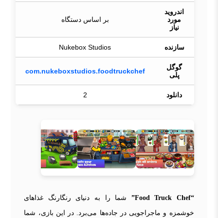
اندروید
مورد
بر اساس دستگاه
نیاز
سازنده
Nukebox Studios
گوگل
com.nukeboxstudios.foodtruckchef
پلی
دانلود
2
“Food Truck Chef”
شما را به دنیای رنگارنگ غذاهای
خوشمزه و ماجراجویی در جاده‌ها می‌برد. در این بازی، شما