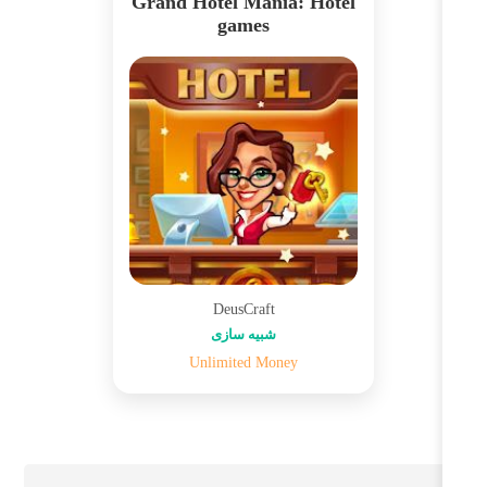
Grand Hotel Mania: Hotel
games
DeusCraft
شبیه سازی
Unlimited Money