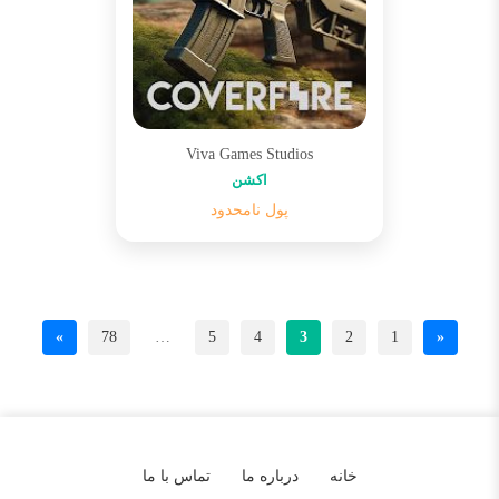
Viva Games Studios
اکشن
پول نامحدود
»
78
…
5
4
3
2
1
«
خانه
درباره ما
تماس با ما