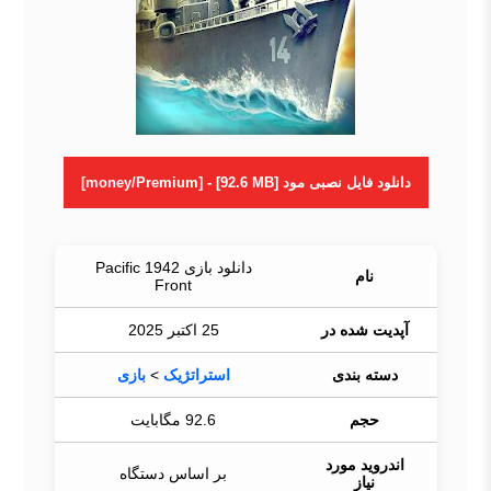
دانلود فایل نصبی مود [money/Premium] - [92.6 MB]
دانلود بازی 1942 Pacific
نام
Front
آپدیت شده در
25 اکتبر 2025
دسته بندی
استراتژیک
>
بازی
حجم
92.6 مگابایت
اندروید مورد
بر اساس دستگاه
نیاز