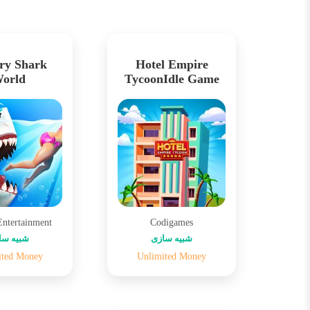
ry Shark
Hotel Empire
orld
TycoonIdle Game
Entertainment
Codigames
شبیه سازی
شبیه سا
ited Money
Unlimited Money