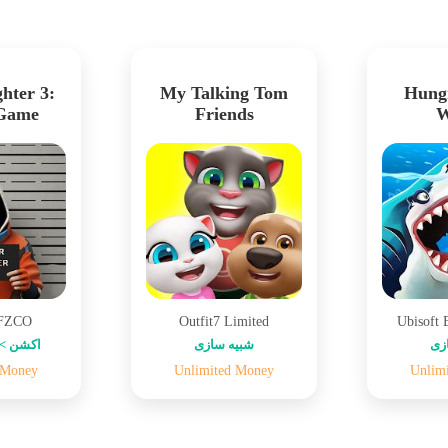
hter 3:
My Talking Tom
Hung
 Game
Friends
W
 FZCO
Outfit7 Limited
Ubisoft 
زی
شبیه سازی
اکشن > 
 Money
Unlimited Money
Unlim