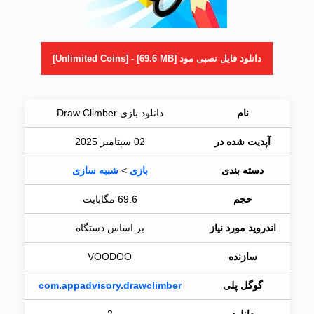
دانلود فایل نصبی مود [Unlimited Coins] - [69.6 MB]
نام
دانلود بازی Draw Climber
آپدیت شده در
02 سپتامبر 2025
دسته بندی
بازی
>
شبیه سازی
حجم
69.6 مگابایت
اندروید مورد نیاز
بر اساس دستگاه
سازنده
VOODOO
گوگل پلی
com.appadvisory.drawclimber