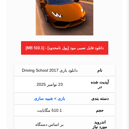
دانلود فایل نصبی مود [پول نامحدود] - [510.1 MB]
نام
دانلود بازی Driving School 2017
آپدیت شده
23 نوامبر 2025
در
دسته بندی
بازی
>
شبیه سازی
حجم
510.1 مگابایت
اندروید
بر اساس دستگاه
مورد نیاز