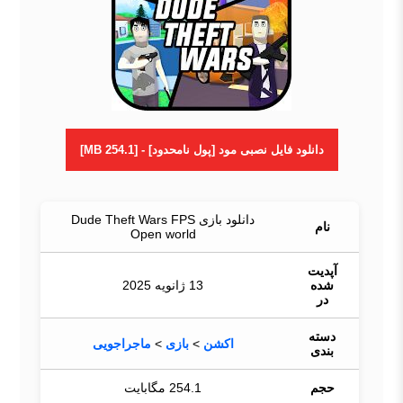
دانلود فایل نصبی مود [پول نامحدود] - [254.1 MB]
دانلود بازی Dude Theft Wars FPS
نام
Open world
آپدیت
شده
13 ژانویه 2025
در
دسته
اکشن
>
بازی
>
ماجراجویی
بندی
حجم
254.1 مگابایت