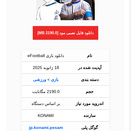
دانلود فایل نصبی مود [2190.0 MB]
نام
دانلود بازی eFootball
آپدیت شده در
18 ژانویه 2025
دسته بندی
بازی
>
ورزشی
حجم
2190.0 مگابایت
اندروید مورد نیاز
بر اساس دستگاه
سازنده
KONAMI
گوگل پلی
jp.konami.pesam