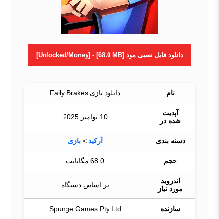
دانلود فایل نصبی مود [Unlocked/Money] - [68.0 MB]
نام
دانلود بازی Faily Brakes
آپدیت
10 نوامبر 2025
شده در
دسته بندی
آرکید
>
بازی
حجم
68.0 مگابایت
اندروید
بر اساس دستگاه
مورد نیاز
سازنده
Spunge Games Pty Ltd