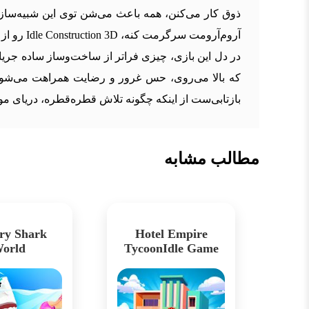
ذوق کار می‌کنن، همه باعث می‌شن توی این شبیه‌ساز
آروم‌آرومت سرگرمت کنه، Idle Construction 3D رو از دست نده. یه دنیای ساختمانی در انتظار توئه تا با خلاقیتت شکل بگیره!
که بالا می‌روی، حس غرور و رضایت همراهت می‌شود؛ 
بازتابی‌ست از اینکه چگونه تلاش قطره‌قطره، دریای مو
مطالب مشابه
ry Shark
Hotel Empire
orld
TycoonIdle Game