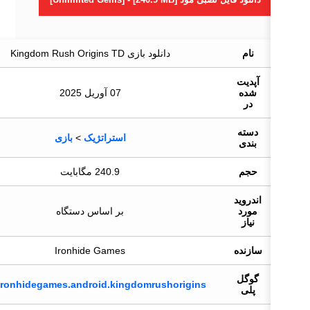
نام
دانلود بازی Kingdom Rush Origins TD
آپدیت
شده
07 آوریل 2025
در
دسته
استراتژیک
>
بازی
بندی
حجم
240.9 مگابایت
اندروید
مورد
بر اساس دستگاه
نیاز
سازنده
Ironhide Games
گوگل
com.ironhidegames.android.kingdomrushorigins
پلی