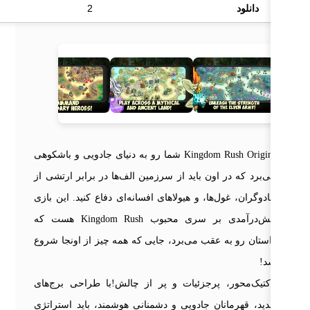
دانلود
2
Kingdom Rush Origins شما رو به دنیای جادویی و باشکوهی
‌برد که در اون باید از سرزمین الف‌ها در برابر ارتشی از
دوگران، غول‌ها، و هیولاهای افسانه‌ای دفاع کنید. این بازی
پیش‌درآمدی بر سری محبوب Kingdom Rush هست که
ستان رو به عقب می‌برد، جایی که همه چیز از اونجا شروع
د!
کتیک‌محور، پرجزئیات و پر از چالش!با طراحی برج‌های
ید، قهرمانان جادویی و دشمنانی هوشمند، باید استراتژی