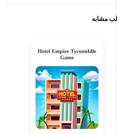
ب مشابه
Hotel Empire TycoonIdle
Game