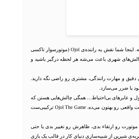
Ojol The Game فقط یه بازی نیست، یه شبیه‌ساز واقع‌گرایانه از دنیای راننده‌های خدماتی آنلاین در خیابون‌های شلوغ اندونزیه. اینجا شما نقش یه راننده‌ی Ojol (موتور‌سوار تاکسی
و چالش‌های شهری باعث می‌شه هر لحظه درگیر باشید و
دی دقیق و مهارت رانندگی، مشتری رو راضی نگه دارید.
د یا ضرر می‌سازد.
عجول و عابرهای بی‌احتیاط… همگی چالش‌هایی هستن که
باید باهاشون کنار بیاید. اما در مقابل، وقتی مأموریت‌هاتون رو کامل انجام می‌دید، آرامش شب و چراغ‌های شهر، حس موفقیت واقعی رو بهتون می‌ده. Ojol The Game ترکیبی‌ست
موتورت رو ارتقاء بدی، ظاهرش رو تغییر بدی یا حتی
ه درآمد می‌شن؛ یه تجربه‌ی شیرین از شبیه‌سازی دنیای کار در قالب یک بازی