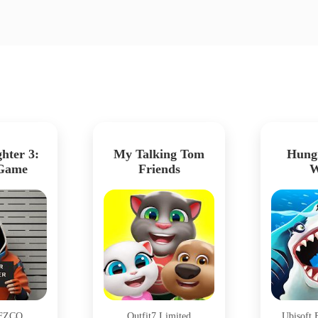
hter 3:
My Talking Tom
Hung
 Game
Friends
W
 FZCO
Outfit7 Limited
Ubisoft 