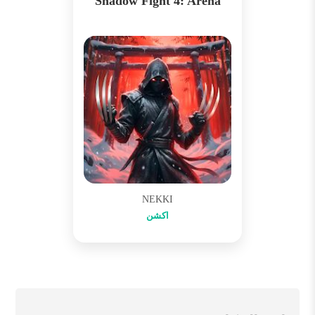
Shadow Fight 4: Arena
NEKKI
اکشن