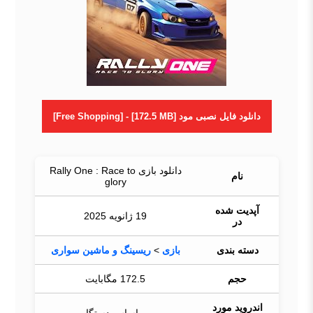
دانلود فایل نصبی مود [Free Shopping] - [172.5 MB]
دانلود بازی Rally One : Race to
نام
glory
آپدیت شده
19 ژانویه 2025
در
دسته بندی
بازی
>
ریسینگ و ماشین سواری
حجم
172.5 مگابایت
اندروید مورد