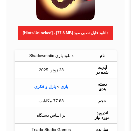
دانلود فایل نصبی مود [Hints/Unlocked] - [77.8 MB]
نام
دانلود بازی Shadowmatic
آپدیت
23 ژوئن 2025
شده در
دسته
بازی
>
پازل و فکری
بندی
حجم
77.83 مگابایت
اندروید
بر اساس دستگاه
مورد نیاز
سازنده
Triada Studio Games