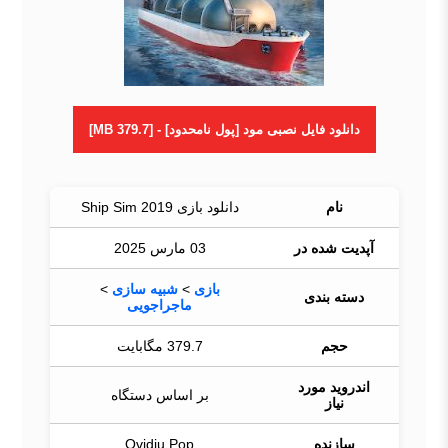
دانلود فایل نصبی مود [پول نامحدود] - [379.7 MB]
نام
دانلود بازی Ship Sim 2019
آپدیت شده در
03 مارس 2025
بازی
>
شبیه سازی
>
دسته بندی
ماجراجویی
حجم
379.7 مگابایت
اندروید مورد
بر اساس دستگاه
نیاز
سازنده
Ovidiu Pop