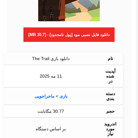
دانلود فایل نصبی مود [پول نامحدود] - [30.7 MB]
نام
دانلود بازی The Trail
آپدیت
شده
11 مه 2025
در
دسته
بازی
>
ماجراجویی
بندی
حجم
30.77 مگابایت
اندروید
مورد
بر اساس دستگاه
نیاز