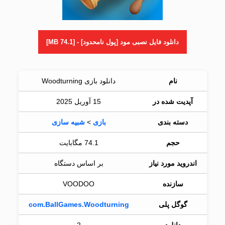
دانلود فایل نصبی مود [پول نامحدود] - [74.1 MB]
نام
دانلود بازی Woodturning
آپدیت شده در
15 آوریل 2025
دسته بندی
بازی
>
شبیه سازی
حجم
74.1 مگابایت
اندروید مورد نیاز
بر اساس دستگاه
سازنده
VOODOO
گوگل پلی
com.BallGames.Woodturning