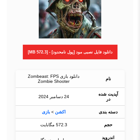
دانلود فایل نصبی مود [پول نامحدود] - [572.3 MB]
دانلود بازی Zombeast: FPS
نام
Zombie Shooter
آپدیت شده
24 دسامبر 2024
در
دسته بندی
اکشن
>
بازی
حجم
572.3 مگابایت
اندروید