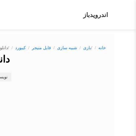
اندرویدباز
/
/
خانه
بازی
شبیه سازی
فایل منیجر
کیبورد
دانلود بازی rm
دانلود ب
نویس