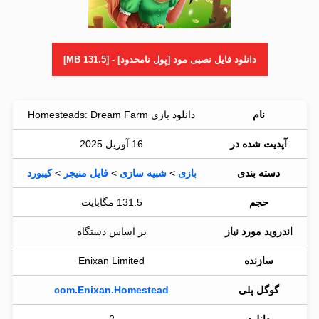
دانلود فایل نصبی مود [پول نامحدود] - [131.5 MB]
نام
دانلود بازی Homesteads: Dream Farm
آپدیت شده در
16 آوریل 2025
دسته بندی
بازی
>
شبیه سازی
>
فایل منیجر
>
کیبورد
حجم
131.5 مگابایت
اندروید مورد نیاز
بر اساس دستگاه
سازنده
Enixan Limited
گوگل پلی
com.Enixan.Homestead