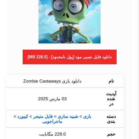
دانلود فایل نصبی مود [پول نامحدود] - [228.0 MB]
نام
دانلود بازی Zombie Castaways
آپدیت
شده
03 مارس 2025
در
دسته
بازی
>
شبیه سازی
>
فایل منیجر
>
کیبورد
>
بندی
ماجراجویی
حجم
228.0 مگابایت